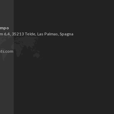
Campo
m 6,4, 35213 Telde, Las Palmas, Spagna
nts.com